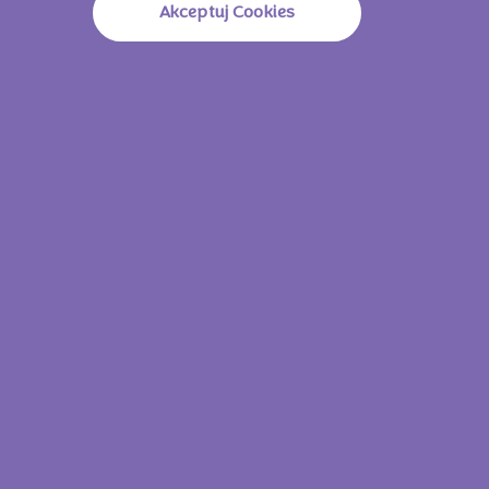
Akceptuj Cookies
Milka Pieguski Choco 135g
Milka Sensati
Zobacz wszystkie
produkty