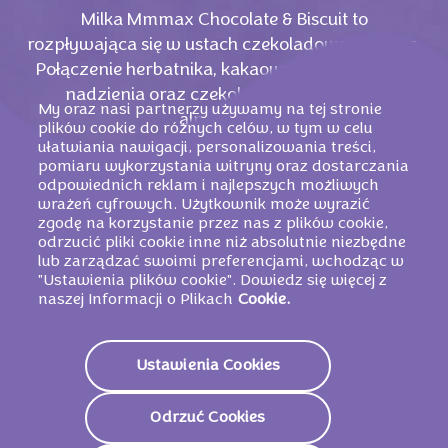
Milka Mmmax Chocolate & Biscuit to
rozpływająca się w ustach czekoladowa rozkosz.
Połączenie herbatnika, kakaowego i mlecznego
nadzienia oraz czekolady Milka z mleka
My oraz nasi partnerzy używamy na tej stronie
alpejskiego.
plików cookie do różnych celów, w tym w celu
ułatwiania nawigacji, personalizowania treści,
pomiaru wykorzystania witryny oraz dostarczania
odpowiednich reklam i najlepszych możliwych
wrażeń cyfrowych. Użytkownik może wyrazić
zgodę na korzystanie przez nas z plików cookie,
odrzucić pliki cookie inne niż absolutnie niezbędne
lub zarządzać swoimi preferencjami, wchodząc w
"Ustawienia plików cookie". Dowiedz się więcej z
naszej Informacji o Plikach
Cookie.
Ustawienia Cookies
PODOBNE PRODUKTY
Odrzuć Cookies