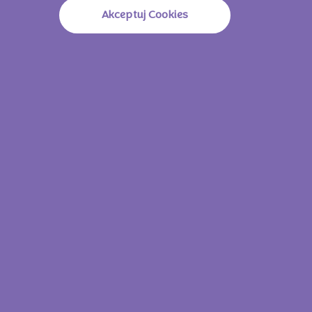
Akceptuj Cookies
Milka Mmmax Alpinemilk 250g
Milka Mmmax Wh
Zobacz wszystkie
produkty