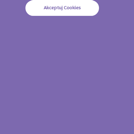
Akceptuj Cookies
Milka Choco Jaffa Raspberry 147g
Milka Choco J
Zobacz wszystkie