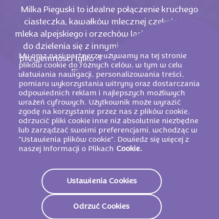
Milka Pieguski to idealne połączenie kruchego
ciasteczka, kawałków mlecznej czekolady z
mleka alpejskiego i orzechów laskowych. Idealne
do dzielenia się z innymi, ale także na chwilę
My oraz nasi partnerzy używamy na tej stronie
przyjemności tylko dla siebie. Zawsze warto je
plików cookie do różnych celów, w tym w celu
mieć w zasięgu ręki.
ułatwiania nawigacji, personalizowania treści,
pomiaru wykorzystania witryny oraz dostarczania
odpowiednich reklam i najlepszych możliwych
wrażeń cyfrowych. Użytkownik może wyrazić
zgodę na korzystanie przez nas z plików cookie,
odrzucić pliki cookie inne niż absolutnie niezbędne
lub zarządzać swoimi preferencjami, wchodząc w
"Ustawienia plików cookie". Dowiedz się więcej z
naszej Informacji o Plikach
Cookie.
Ustawienia Cookies
PODOBNE PRODUKTY
Odrzuć Cookies