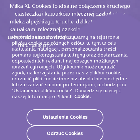
Milka XL Cookies to idealne połączenie kruchego
ciasteczka i kawałków mlecznej czekolady z
mleka alpejskiego. Kruche, delikatne ciasteczka z
kawałkami mlecznej czekolady rozpływają się w
My oraz nasi partnerzy używamy na tej stronie
ustach. Idealne do dzielenia się z innymi, ale także
plików cookie do różnych celów, w tym w celu
na chwilę przyjemności tylko dla siebie. W
ułatwiania nawigacji, personalizowania treści,
powiększonej wersji specjalnie dla wielbicieli.
pomiaru wykorzystania witryny oraz dostarczania
odpowiednich reklam i najlepszych możliwych
wrażeń cyfrowych. Użytkownik może wyrazić
zgodę na korzystanie przez nas z plików cookie,
odrzucić pliki cookie inne niż absolutnie niezbędne
lub zarządzać swoimi preferencjami, wchodząc w
"Ustawienia plików cookie". Dowiedz się więcej z
naszej Informacji o Plikach
Cookie.
Ustawienia Cookies
Odrzuć Cookies