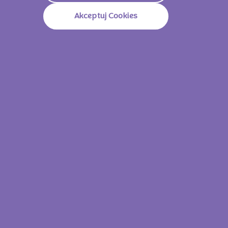
PODOBNE PRODUKTY
Akceptuj Cookies
Milka Choco Jaffa Raspberry 147g
Milka Cho