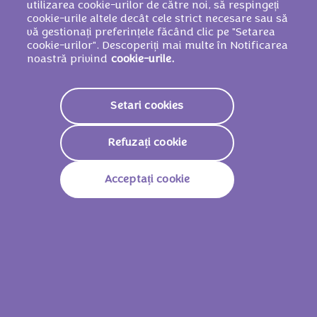
GRÂU.
utilizarea cookie-urilor de către noi, să respingeți
cookie-urile altele decât cele strict necesare sau să
vă gestionați preferințele făcând clic pe "Setarea
cookie-urilor". Descoperiți mai multe în Notificarea
noastră privind
cookie-urile.
Valori nutriționale
2251 KJ /
539
Valoare Energetică
Setari cookies
Kcal
Grăsimi
31g
Refuzați cookie
Din Care Acizi Grași
19g
Acceptați cookie
Saturați
Glucide
57g
Din Care Zaharuri
55g
Fibre
2,3g
Proteine
6,5g