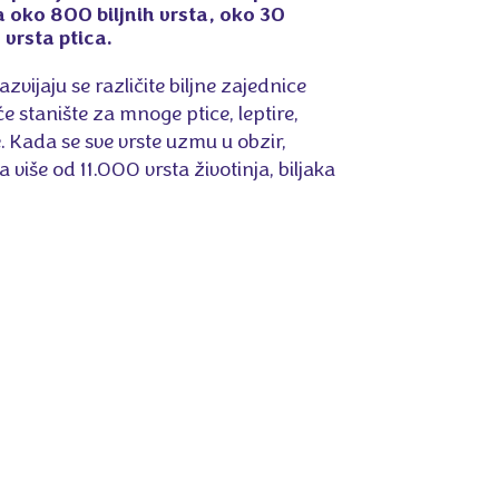
 oko 800 biljnih vrsta, oko 30
 vrsta ptica.
azvijaju se različite biljne zajednice
 stanište za mnoge ptice, leptire,
. Kada se sve vrste uzmu u obzir,
 više od 11.000 vrsta životinja, biljaka