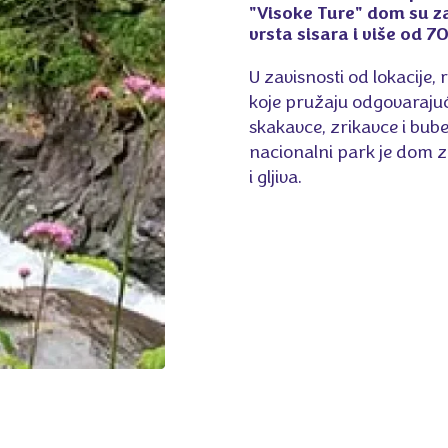
"Visoke Ture" dom su za
vrsta sisara i više od 70
U zavisnosti od lokacije, r
koje pružaju odgovarajuće
skakavce, zrikavce i bube
nacionalni park je dom za
i gljiva.