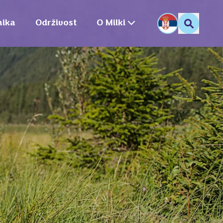
nika
Održivost
O Milki