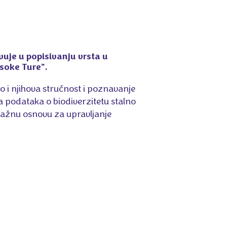
uje u popisivanju vrsta u
soke Ture".
ao i njihova stručnost i poznavanje
 podataka o biodiverzitetu stalno
 važnu osnovu za upravljanje