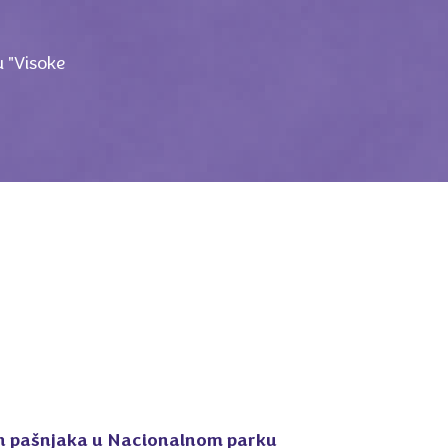
 "Visoke
ih pašnjaka u Nacionalnom parku