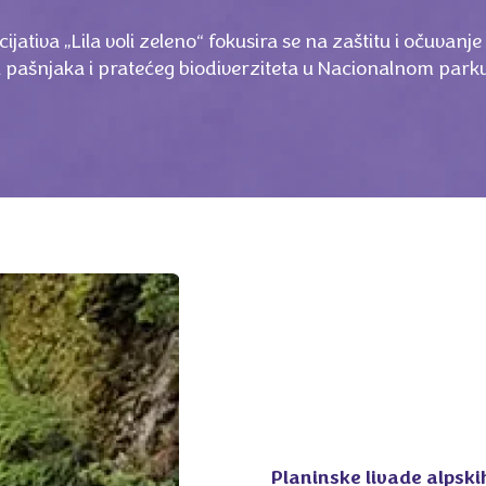
cijativa „Lila voli zeleno“ fokusira se na zaštitu i očuvanje
h pašnjaka i pratećeg biodiverziteta u Nacionalnom parku
Planinske livade alpsk