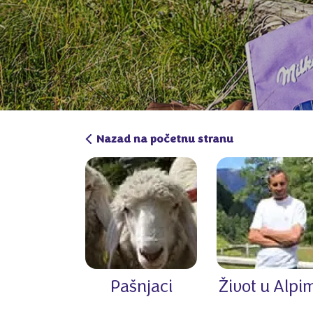
Nazad na početnu stranu
Pašnjaci
Život u Alpi