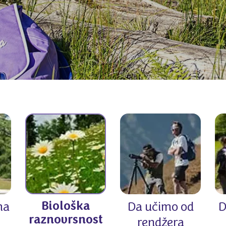
Biološka
ma
Da učimo od
D
raznovrsnost
rendžera