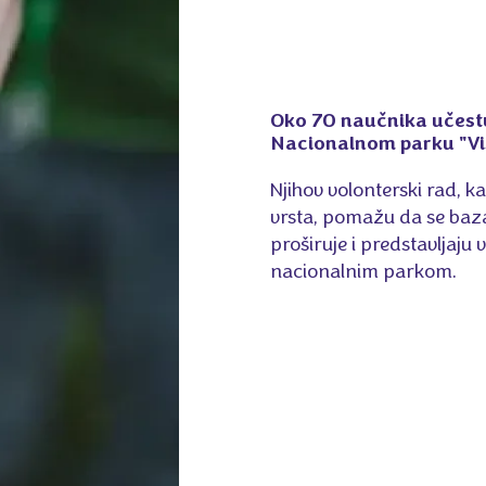
Oko 70 naučnika učestv
Nacionalnom parku "Vi
Njihov volonterski rad, k
vrsta, pomažu da se baza
proširuje i predstavljaju
nacionalnim parkom.