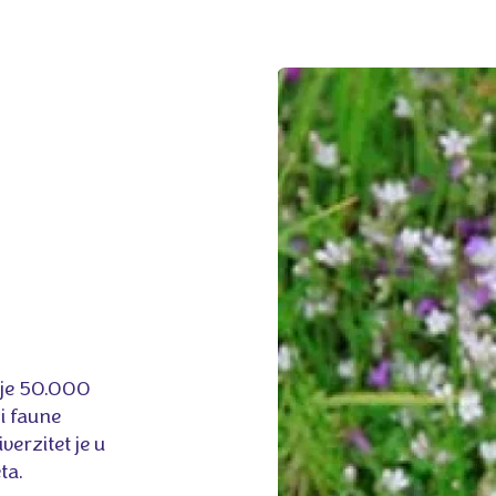
 je 50.000
i faune
verzitet je u
ta.