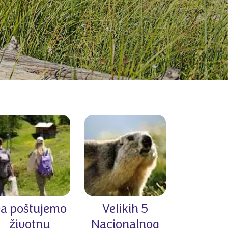
a poštujemo
Velikih 5
životnu
Nacionalnog