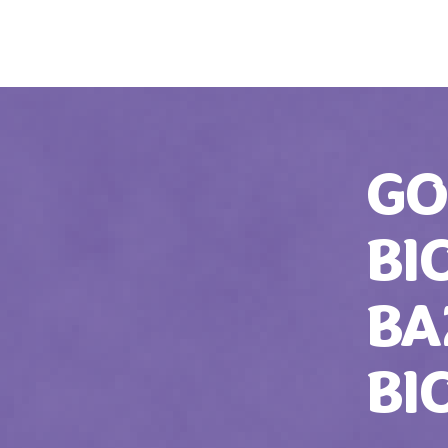
GO
BI
BA
BI