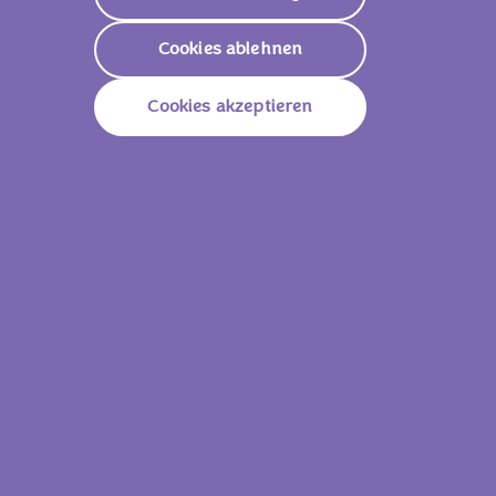
Apfel, schwarze Johannisbeere, schwarze
Cookies ablehnen
Karotte, Heidelbeere), Palmkernfett,
Überzugsmittel (Gummi arabicum),
Invertzuckersirup, Speisesalz.
Cookies akzeptieren
Kakao: 33% mindestens in der Alpenmilch
Schokolade.
Kann enthalten: Andere Nüsse.
Trocken lagern und vor Wärme schützen.
Nährwerte
2167 KJ /
518
Energie (Brennwert)
Kcal
Fett
28g