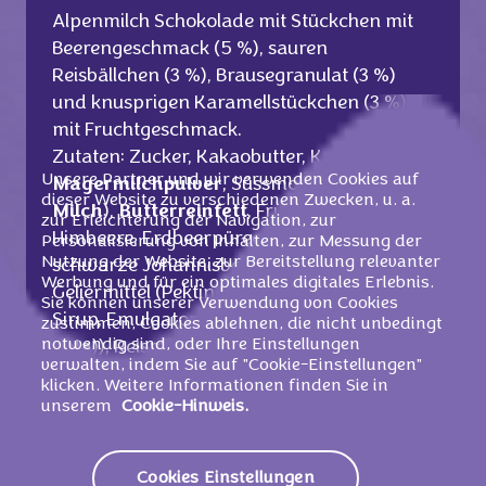
Alpenmilch Schokolade mit Stückchen mit
Beerengeschmack (5 %), sauren
Reisbällchen (3 %), Brausegranulat (3 %)
und knusprigen Karamellstückchen (3 %)
mit Fruchtgeschmack.
Zutaten: Zucker, Kakaobutter, Kakaomasse,
Unsere Partner und wir verwenden Cookies auf
Magermilchpulver
, Süssmolkenpulver (aus
dieser Website zu verschiedenen Zwecken, u. a.
Milch
),
Butterreinfett
, Fruchtpürees (Apfel,
zur Erleichterung der Navigation, zur
Himbeere, Erdbeerpüree, Heidelbeere,
Personalisierung von Inhalten, zur Messung der
Nutzung der Website, zur Bereitstellung relevanter
schwarze Johannisbeere), Glukosesirup,
Werbung und für ein optimales digitales Erlebnis.
Geliermittel (Pektine), Glukose-Fruktose-
Sie können unserer Verwendung von Cookies
Sirup, Emulgatoren (Lecithine (enthalten
zustimmen, Cookies ablehnen, die nicht unbedingt
notwendig sind, oder Ihre Einstellungen
Soja
)), Reismehl, Säureregulatoren (E330,
verwalten, indem Sie auf "Cookie-Einstellungen"
E500, E296),
Haselnussmasse
,
klicken. Weitere Informationen finden Sie in
Vollmilchpulver
, Feuchthaltemittel
unserem
Cookie-Hinweis.
(Glycerin),
Milchzucker
,
Weizenfaser
,
Kohlendioxid, Aromen, Frucht- und
Cookies Einstellungen
Gemüsesaftkonzentrate (roter Rettich,