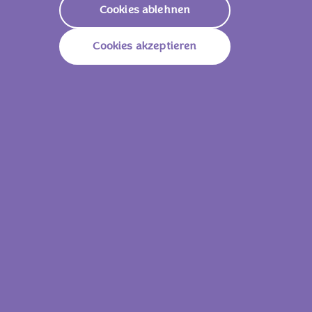
Cookies ablehnen
Paprikaextrakt, E141).
Trocken lagern und vor Wärme schützen.
Cookies akzeptieren
Nährwerte
2178 KJ /
521
Energie (Brennwert)
Kcal
Fett
28g
Davon Gesättigte
17g
Fettsäuren
Kohlenhydrate
59g
Davon Zucker
56g