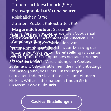
Tropenfruchtgeschmack (5 %),
Brausegranulat (4 %) und sauren
Reisbällchen (3 %).
Zutaten: Zucker, Kakaobutter, Kakaomasse,
Magermilchpulver
, Süssmolkenpulver (aus
Unsere Partner und wir verwenden Cookies auf
Milch
),
Butterreinfett
, Frucht- und
dieser Website zu verschiedenen Zwecken, u. a.
Gemüsesaftkonzentrate (Ananas, Maracuja,
zur Erleichterung der Navigation, zur
Personalisierung von Inhalten, zur Messung der
roter Rettich, Apfel, schwarze
Nutzung der Website, zur Bereitstellung relevanter
Johannisbeere), Glukosesirup,
Werbung und für ein optimales digitales Erlebnis.
Fruchtpüreekonzentrate (Apfel, Mango),
Sie können unserer Verwendung von Cookies
zustimmen, Cookies ablehnen, die nicht unbedingt
Glukose-Fruktose-Sirup, Emulgatoren
notwendig sind, oder Ihre Einstellungen
(Lecithine (enthalten
Soja
)), Reismehl,
verwalten, indem Sie auf "Cookie-Einstellungen"
Säureregulatoren (E330, E500),
klicken. Weitere Informationen finden Sie in
Haselnussmasse
,
Vollmilchpulver
,
unserem
Cookie-Hinweis.
Milchzucker
,
Weizenfaser
, Kohlendioxid,
Palmkernfett, Aromen, Geliermittel
Cookies Einstellungen
(Pektine), Tapiokastärke, Überzugsmittel
(Schellack), Speisesalz, Farbstoffe (E101,