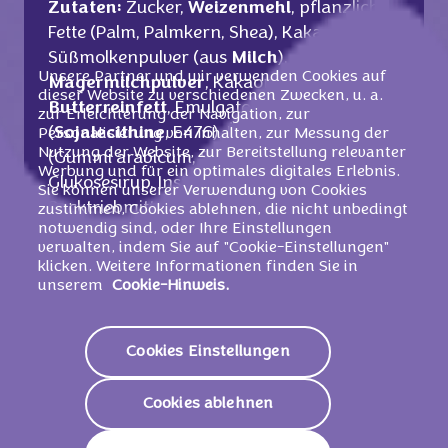
Zutaten:
Zucker,
Weizenmehl
, pflanzliche
Fette (Palm, Palmkern, Shea), Kakaobutter,
Süßmolkenpulver (aus
Milch
),
Unsere Partner und wir verwenden Cookies auf
Magermilchpulver
, Kakaomasse,
dieser Website zu verschiedenen Zwecken, u. a.
Butterreinfett
, Emulgatoren
zur Erleichterung der Navigation, zur
(
Sojalecithine
, E476), Überzugsmittel
Personalisierung von Inhalten, zur Messung der
Nutzung der Website, zur Bereitstellung relevanter
(Gummi arabicum, Schellack), Rapsöl,
Werbung und für ein optimales digitales Erlebnis.
Glukosesirup, Instantkaffee, Speisesalz,
Sie können unserer Verwendung von Cookies
Backtriebmittel (Natrumcarbonate), Aroma,
zustimmen, Cookies ablehnen, die nicht unbedingt
notwendig sind, oder Ihre Einstellungen
Säureregulator (Citronensäure).
verwalten, indem Sie auf "Cookie-Einstellungen"
Kann Ei enthalten.
klicken. Weitere Informationen finden Sie in
unserem
Cookie-Hinweis.
Nährwerte
Cookies Einstellungen
2201 KJ/
527
Energie (Brennwert)
Cookies ablehnen
Kcal