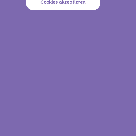
Fett
29g
Cookies akzeptieren
Davon Gesättigte
17g
Fettsäuren
Kohlenhydrate
59g
Davon Zucker
47g
Ballaststoffe
1,2g
Proteine
5,4g
Natrium
0,22g
25 g
Energie (Brennwert)
550 KJ/
132 Kcal
Fett
7,3g
Davon Gesättigte Fettsäuren
4,3g