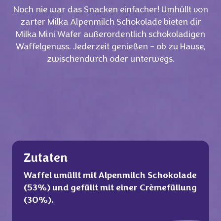
Noch nie war das Snacken einfacher! Umhüllt von
zarter Milka Alpenmilch Schokolade bieten dir
Milka Mini Wafer außerordentlich schokoladigen
Waffelgenuss. Jederzeit genießen - ob zu Hause,
zwischendurch oder unterwegs.
Zutaten
Waffel umüllt mit Alpenmilch Schokolade
(53%) und gefüllt mit einer Crèmefüllung
(30%).