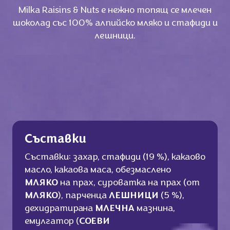
Milka Raisins & Nuts e нежно топящ се млечен
шоколад със 100% алпийско мляко и стафиди и
лешници.
Съставки
Съставки: захар, стафиди (19 %), какаово
масло, какаова маса, обезмаслено
МЛЯКО
на прах, суроватка на прах (от
МЛЯКО
), парченца
ЛЕШНИЦИ
(5 %),
дехидратирана
МЛЕЧНА
мазнина,
емулгатор (
СОЕВИ