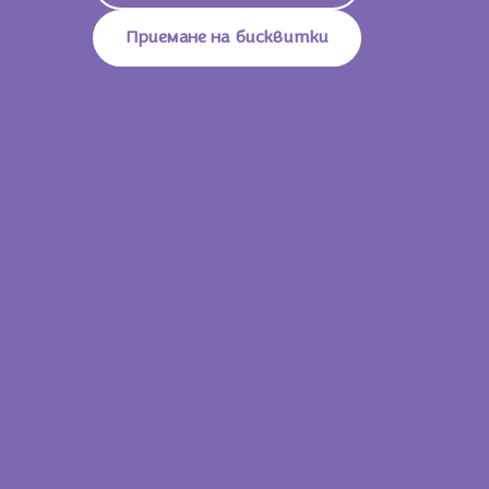
Въглехидрати
57g
Приемане на бисквитки
От Които Захари
53g
Влакнини
3,0g
Белтъци
6,2g
Сол
0,22g
15 g
319 KJ /
76
Енергийна Стойност
Kcal
Мазнини
4,1g
От Които Наситени Мастни
2,2g
Киселини
Въглехидрати
8,6g