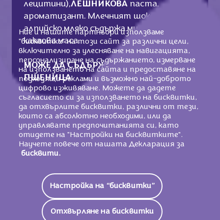
лецитини),
ЛЕШНИКОВА
паста,
ароматизант. Млечният шоколад с
алпийско мляко съдържа минимум 33 %
Ние и нашите партньори използваме
какаова маса.
"бисквитки" на този сайт за различни цели,
включително за улесняване на навигацията,
персонализиране на съдържанието, измерване
МОЖЕ ДА СЪДЪРЖА ДРУГИ ЯДКИ И
на използването на сайта и предоставяне на
ПШЕНИЦА
.
подходящи реклами и възможно най-доброто
цифрово изживяване. Можете да дадете
съгласието си за използването на бисквитки,
да отхвърлите бисквитки, различни от тези,
които са абсолютно необходими, или да
Хранителни стойности
управлявате предпочитанията си, като
отидете на "Настройки на бисквитките".
2125 KJ /
508
Научете повече от нашата Декларация за
Енергийна Стойност
Kcal
бисквити.
Мазнини
28g
Настройка на “бисквитки”
От Които Наситени
15g
Мастни Киселини
Отхвърляне на бисквитки