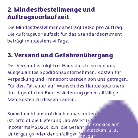
2. Mindestbestellmenge und
Auftragsvorlaufzeit
Die Mindestbestellmenge beträgt 60kg pro Auftrag.
Die Auftragsvorlaufzeit für das Standardsortiment
beträgt mindestens 4 Tage.
3. Versand und Gefahrenübergang
Der Versand erfolgt frei Haus durch ein von uns
ausgewähltes Speditionsunternehmen. Kosten für
Verpackung und Transport werden von uns getragen.
Für den Fall einer auf Wunsch des Handelspartners
durchgeführten Expresslieferung gehen allfällige
Mehrkosten zu dessen Lasten.
Soweit nicht ausdrücklich etwas anderes vereinbart
ist, erfolgt die Lieferung „ab Werk“ (EXW gemäß
Unsere Partner und wir verwenden Cookies auf
Incoterms® 2020), d.h. die Gefahr des zufälligen
dieser Website zu verschiedenen Zwecken, u. a.
Untergangs oder der zufälligen Verschlechterung der
zur Erleichterung der Navigation, zur