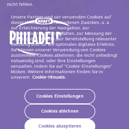
nicht fehlen.
Unsere Partner und wir verwenden Cookies auf
dieser Website zu verschiedenen Zwecken, u. a.
zur Erleichterung der Navigation, zur
Personalisierung von Inhalten, zur Messung der
Nutzung der Website, zur Bereitstellung relevanter
Werbung und für ein optimales digitales Erlebnis.
Sie können unserer Verwendung von Cookies
zustimmen, Cookies ablehnen, die nicht unbedingt
notwendig sind, oder Ihre Einstellungen
verwalten, indem Sie auf "Cookie-Einstellungen"
klicken. Weitere Informationen finden Sie in
WEBSEITE
unserem
Cookie-Hinweis.
Cookies Einstellungen
MIRACEL WHIP
Cookies ablehnen
Miracel Whip: die locker-würzige Salatcreme für
vielfältige Salatideen und vieles mehr. Hier finden Sie
Cookies akzeptieren