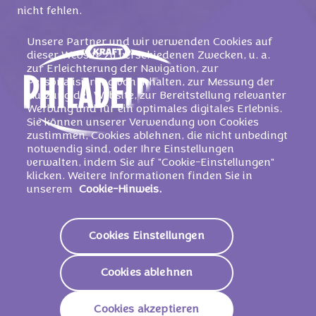
nicht fehlen.
Unsere Partner und wir verwenden Cookies auf
dieser Website zu verschiedenen Zwecken, u. a.
zur Erleichterung der Navigation, zur
Personalisierung von Inhalten, zur Messung der
Nutzung der Website, zur Bereitstellung relevanter
Werbung und für ein optimales digitales Erlebnis.
Sie können unserer Verwendung von Cookies
zustimmen, Cookies ablehnen, die nicht unbedingt
notwendig sind, oder Ihre Einstellungen
verwalten, indem Sie auf "Cookie-Einstellungen"
klicken. Weitere Informationen finden Sie in
WEBSEITE
unserem
Cookie-Hinweis.
Cookies Einstellungen
MIRACEL WHIP
Cookies ablehnen
Miracel Whip: die locker-würzige Salatcreme für
vielfältige Salatideen und vieles mehr. Hier finden Sie
Cookies akzeptieren