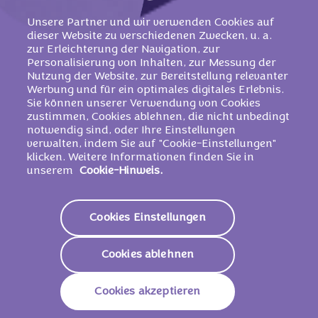
Unsere Partner und wir verwenden Cookies auf
dieser Website zu verschiedenen Zwecken, u. a.
zur Erleichterung der Navigation, zur
Personalisierung von Inhalten, zur Messung der
Nutzung der Website, zur Bereitstellung relevanter
Werbung und für ein optimales digitales Erlebnis.
Sie können unserer Verwendung von Cookies
zustimmen, Cookies ablehnen, die nicht unbedingt
DAS MILKA X
notwendig sind, oder Ihre Einstellungen
verwalten, indem Sie auf "Cookie-Einstellungen"
MONOPOLY-
klicken. Weitere Informationen finden Sie in
unserem
Cookie-Hinweis.
GEWINNSPIEL IST LEIDER
BEREITS BEENDET
Cookies Einstellungen
Das MILKA x MONOPOLY Gewinnspiel ist leider
bereits beendet. Freue dich auf weitere Milka
Cookies ablehnen
Gewinnspiele und abonniere gerne unseren
Newsletter oder folge uns auf Social Media, um
Cookies akzeptieren
keine Neuheiten zu verpassen!