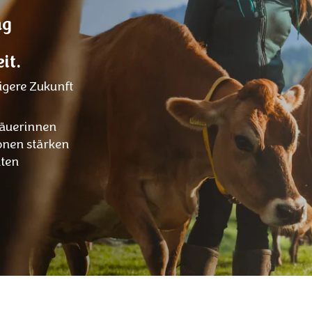
ng
it.
tigere Zukunft
bäuerinnen
onen stärken
kten