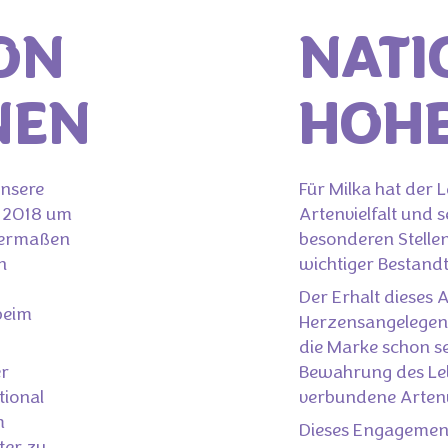
ON
NATI
NEN
HOHE
unsere
Für Milka hat der 
r 2018 um
Artenvielfalt und 
ntermaßen
besonderen Stellen
h
wichtiger Bestandt
Der Erhalt dieses 
beim
Herzensangelegenh
die Marke schon se
er
Bewahrung des Le
tional
verbundene Artenvi
m
Dieses Engagement