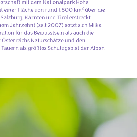
nerschaft mit dem Nationalpark Hohe
2
it einer Fläche von rund 1.800 km
über die
Salzburg, Kärnten und Tirol erstreckt.
inem Jahrzehnt (seit 2007) setzt sich Milka
ation für das Bewusstsein als auch die
 Österreichs Naturschätze und den
 Tauern als größtes Schutzgebiet der Alpen