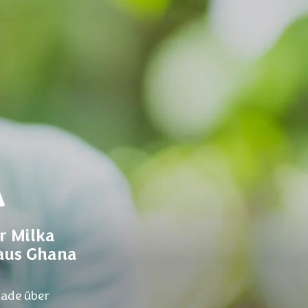
A
r Milka
 aus Ghana
lade über