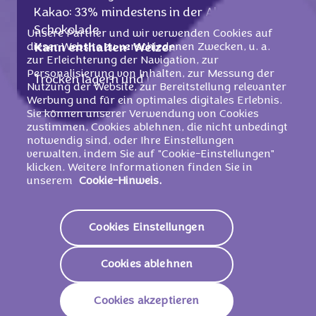
Kakao: 33% mindestens in der Alpenmilch
Schokolade.
Unsere Partner und wir verwenden Cookies auf
dieser Website zu verschiedenen Zwecken, u. a.
‎Kann enthalten: Weizen
zur Erleichterung der Navigation, zur
Personalisierung von Inhalten, zur Messung der
Trocken lagern und vor Wärme schützen.
Nutzung der Website, zur Bereitstellung relevanter
Werbung und für ein optimales digitales Erlebnis.
Sie können unserer Verwendung von Cookies
zustimmen, Cookies ablehnen, die nicht unbedingt
Nährwerte
notwendig sind, oder Ihre Einstellungen
verwalten, indem Sie auf "Cookie-Einstellungen"
klicken. Weitere Informationen finden Sie in
2254 KJ /
540
Energie (Brennwert)
unserem
Cookie-Hinweis.
Kcal
Fett
31g
Cookies Einstellungen
Davon Gesättigte
18g
Fettsäuren
Cookies ablehnen
Kohlenhydrate
58g
Cookies akzeptieren