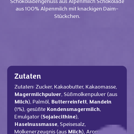
Schokoladengenuss aus Alpenmilch Schokolade
aus 100% Alpenmilch mit knackigen Daim-
Stückchen.
Zutaten
Zutaten: Zucker, Kakaobutter, Kakaomasse,
Magermilchpulver
, Süßmolkenpulver (aus
Milch
), Palmöl,
Butterreinfett
,
Mandeln
(1%), gesüßte
Kondensmagermilch
,
Emulgator (
Sojalecithine
),
Haselnussmasse
, Speisesalz,
Molkenerzeugnis (aus
Milch
), Aromen.