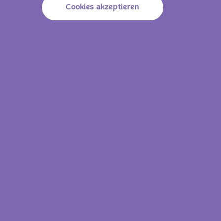
Energie (Brennwert)
2175 KJ
520 Kcal
Cookies akzeptieren
Fett
28.0g
Davon Gesättigte Fettsäuren
16.0g
Kohlenhydrate
60.0 G
Davon Zucker
50.0g
Ballaststoffe
1.9g
Eiweiß
6.4g
Salz
0.69g
17.4 g
Energie (Brennwert)
378 KJ
90 Kcal
Fett
4.8g