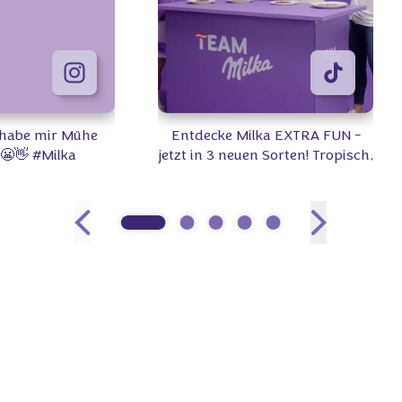
- habe mir Mühe
Entdecke Milka EXTRA FUN -
 😬👋 #Milka
jetzt in 3 neuen Sorten! Tropisch,
beerig, knisternd und
überraschend FUN