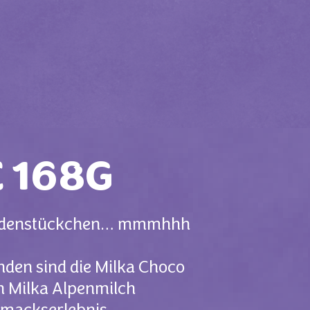
 168G
koladenstückchen… mmmhhh
nden sind die Milka Choco
n Milka Alpenmilch