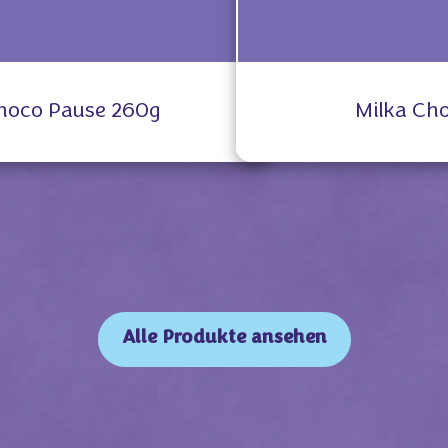
hoco Pause 260g
Milka Ch
Alle Produkte ansehen