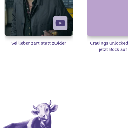
Sei lieber zart statt zwider
Cravings unlocked
jetzt Bock au