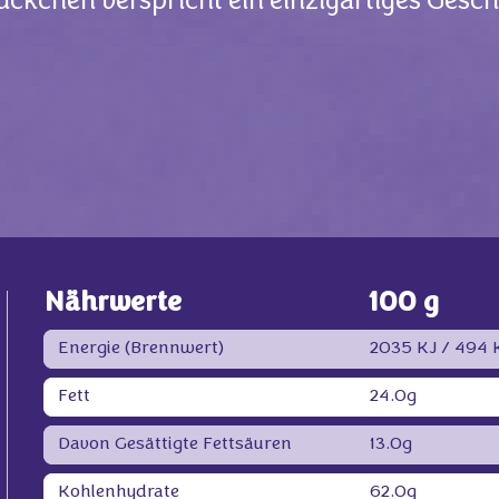
ckchen verspricht ein einzigartiges Gesc
Nährwerte
100 g
Energie (Brennwert)
2035 KJ /
494 K
Fett
24.0g
Davon Gesättigte Fettsäuren
13.0g
Kohlenhydrate
62.0g