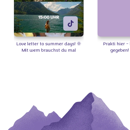
Love letter to summer days! 🌞
Prakti hier 
Mit wem brauchst du mal
gegeben!
wieder Quality-Time? 👫 #Milka