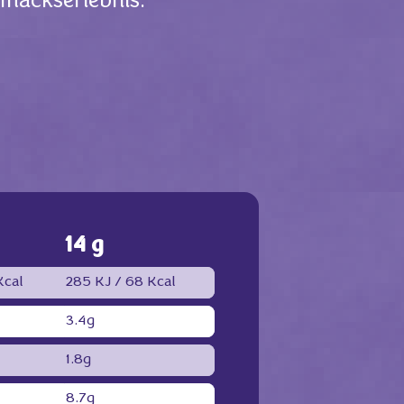
hmackserlebnis.
14 g
cal
285 KJ /
68 Kcal
3.4g
1.8g
8.7g