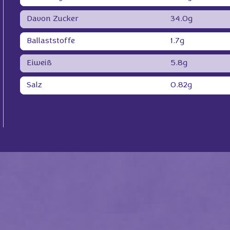
Davon Zucker
34.0g
Ballaststoffe
1.7g
Eiweiß
5.8g
Salz
0.82g