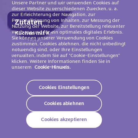
Unsere Partner und wir verwenden Cookies auf
dieser Website zu verschiedenen Zwecken, u. a.
zur Erleichterung der Navigation, zur
Personalisierung von Inhalten, zur Messung der
Zutaten
Nutzung der Website, zur Bereitstellung relevanter
Werbung und für ein optimales digitales Erlebnis.
Kuchen mit Kakaofüllung (10 %),
Sie können unserer Verwendung von Cookies
überzogen mit Alpenmilchschokolade
zustimmen, Cookies ablehnen, die nicht unbedingt
(30 %).
notwendig sind, oder Ihre Einstellungen
verwalten, indem Sie auf "Cookie-Einstellungen"
klicken. Weitere Informationen finden Sie in
Zucker,
Weizenmehl
, Wasser, Kakaobutter,
unserem
Cookie-Hinweis.
Eier
, Palmöl, Glukose-Fruktose-Sirup,
Magermilchpulver
, Stabilisator (Sorbit),
Kakaomasse, Glukosesirup,
Cookies Einstellungen
Süssmolkenpulver (aus
Milch
),
Kartoffelstärke, fettarmes Kakaopulver (11
Cookies ablehnen
% in Füllung),
Butterreinfett,
Vollmilchpulver, Eigelbpulver
,
Cookies akzeptieren
Traubenzucker, Emulgatoren
(E471Ammonium,
Sojalecithine
, E476),