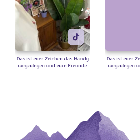
Das ist euer Zeichen das Handy
Das ist euer 
wegzulegen und eure Freunde
wegzulegen u
zu treffen 👩🏻‍🤝‍👩🏼 Welchen
zu treffen 👩
Milka Snack teilt ihr am
Milka Snac
liebsten? 🍫🍪 #Milka
liebsten?