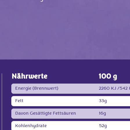
Nährwerte
100 g
Energie (Brennwert)
2260 KJ /
542 
Fett
33g
Davon Gesättigte Fettsäuren
16g
Kohlenhydrate
52g