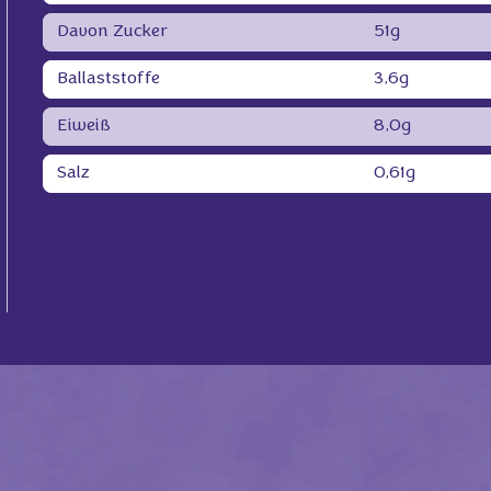
Davon Zucker
51g
Ballaststoffe
3,6g
Eiweiß
8,0g
Salz
0,61g