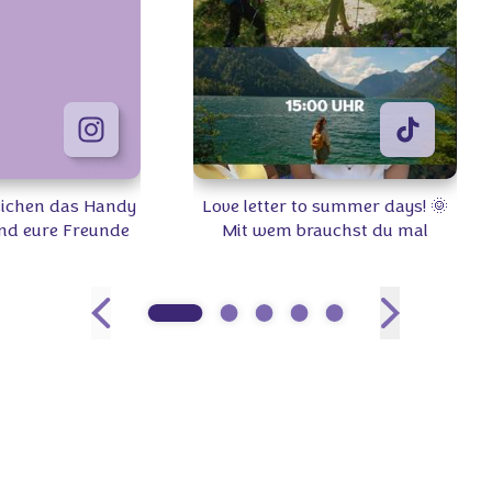
Zeichen das Handy
Love letter to summer days! 🌞
nd eure Freunde
Mit wem brauchst du mal
‍🤝‍👩🏼 Welchen
wieder Quality-Time? 👫 #Milka
k teilt ihr am
 🍫🍪 #Milka