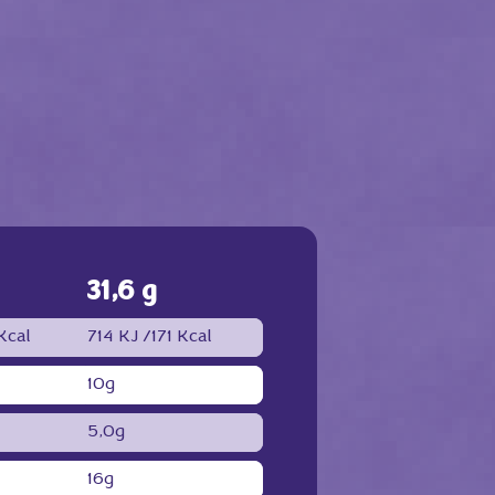
31,6 g
Kcal
714 KJ /
171 Kcal
10g
5,0g
16g