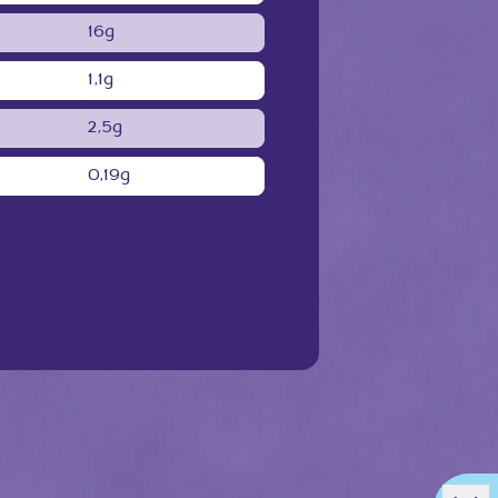
16g
1,1g
2,5g
0,19g