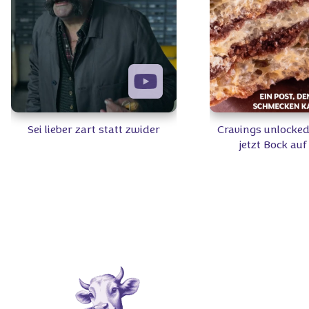
Sei lieber zart statt zwider
Cravings unlocked
jetzt Bock au