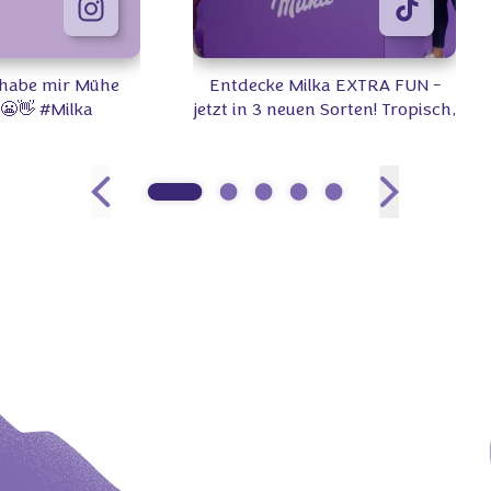
- habe mir Mühe
Entdecke Milka EXTRA FUN -
 😬👋 #Milka
jetzt in 3 neuen Sorten! Tropisch,
beerig, knisternd und
überraschend FUN