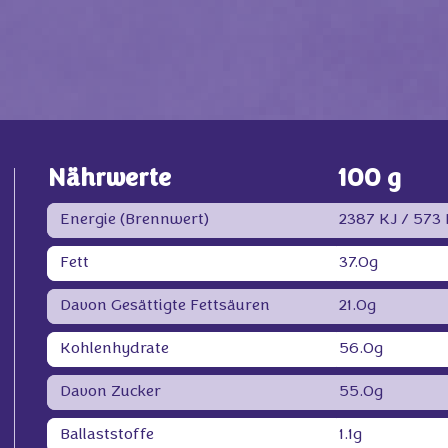
Nährwerte
100 g
Energie (Brennwert)
2387 KJ /
573 
Fett
37.0g
Davon Gesättigte Fettsäuren
21.0g
Kohlenhydrate
56.0g
Davon Zucker
55.0g
Ballaststoffe
1.1g