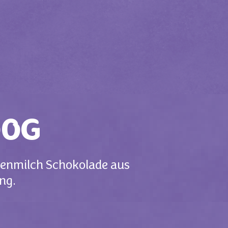
00G
penmilch Schokolade aus
ng.