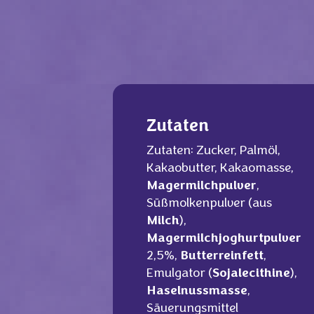
Zutaten
Zutaten: Zucker, Palmöl,
Kakaobutter, Kakaomasse,
Magermilchpulver
,
Süßmolkenpulver (aus
Milch
),
Magermilchjoghurtpulver
2,5%,
Butterreinfett
,
Emulgator (
Sojalecithine
),
Haselnussmasse
,
Säuerungsmittel