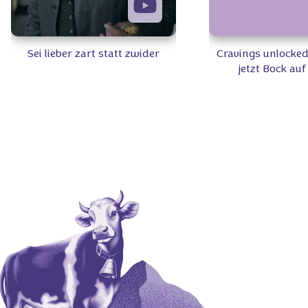
Sei lieber zart statt zwider
Cravings unlocked
jetzt Bock au