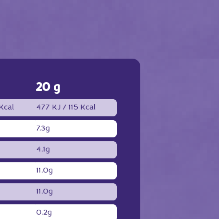
20 g
Kcal
477 KJ /
115 Kcal
7.3g
4.1g
11.0g
11.0g
0.2g