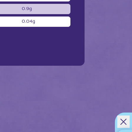
0.9g
0.04g