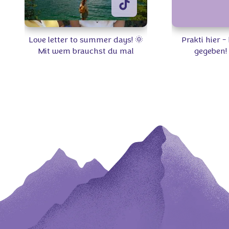
Love letter to summer days! 🌞
Prakti hier 
Mit wem brauchst du mal
gegeben!
wieder Quality-Time? 👫 #Milka