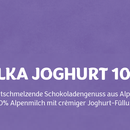
LKA JOGHURT 1
zartschmelzende Schokoladengenuss aus Al
0% Alpenmilch mit crèmiger Joghurt-Füllu