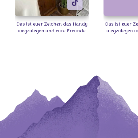
Das ist euer Zeichen das Handy
Das ist euer 
wegzulegen und eure Freunde
wegzulegen u
zu treffen 👩🏻‍🤝‍👩🏼 Welchen
zu treffen 👩
Milka Snack teilt ihr am
Milka Snac
liebsten? 🍫🍪 #Milka
liebsten?