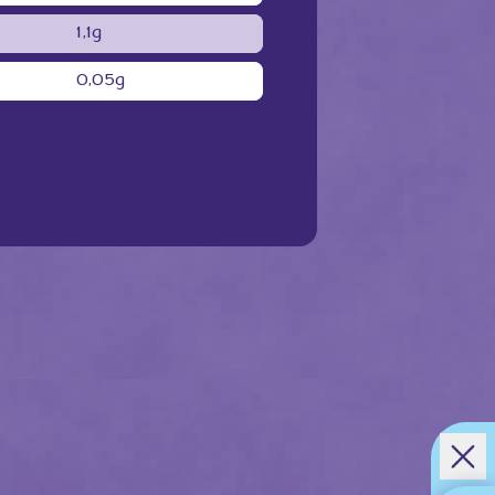
1,1g
0,05g