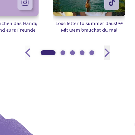
Zeichen das Handy
Love letter to summer days! 🌞
nd eure Freunde
Mit wem brauchst du mal
‍🤝‍👩🏼 Welchen
wieder Quality-Time? 👫 #Milka
k teilt ihr am
 🍫🍪 #Milka