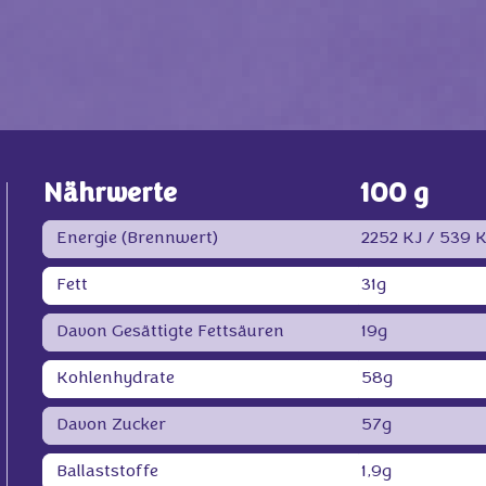
Nährwerte
100 g
Energie (Brennwert)
2252 KJ /
539 K
Fett
31g
Davon Gesättigte Fettsäuren
19g
Kohlenhydrate
58g
Davon Zucker
57g
Ballaststoffe
1,9g