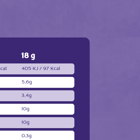
18 g
cal
405 KJ /
97 Kcal
5,6g
3,4g
10g
10g
0,3g