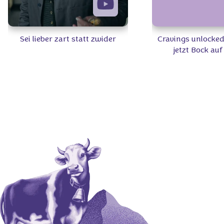
Sei lieber zart statt zwider
Cravings unlocked
jetzt Bock au