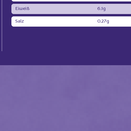
Eiweiß
6,1g
Salz
0,27g