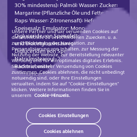
30% mindestens); Palmöl; Wasser; Zucker;
Margarine (Pflanzliche Öle und Fette: Palm,
Raps; Wasser; Zitronensaft); Hefe;
Speisesalz; Emulgator: Mono- und
Unsere Partner und wir verwenden Cookies auf
Diglyceride von Speisefettsäuren, Mono-
dieser Website zu verschiedenen Zwecken, u. a.
zur Erleichterung der Navigation, zur
und Diacetylweinsäureester von Mono- und
Personalisierung von Inhalten, zur Messung der
Diglyceriden von Speisefettsäuren,
Nutzung der Website, zur Bereitstellung relevanter
Natriumstearoyl-2-lactylat;
Weizenkleber
;
Werbung und für ein optimales digitales Erlebnis.
Backtriebmittel: Diphosphate,
Sie können unserer Verwendung von Cookies
zustimmen, Cookies ablehnen, die nicht unbedingt
Natriumcarbonate; Traubenzucker;
notwendig sind, oder Ihre Einstellungen
Stabilisator: Guarkernmehl;
verwalten, indem Sie auf "Cookie-Einstellungen"
Süßmolkenpulver
;
Milchzucker
.
klicken. Weitere Informationen finden Sie in
unserem
Cookie-Hinweis.
Kann Spuren enthalten von:
Cookies Einstellungen
Schalenfrüchten.
Cookies ablehnen