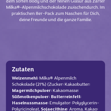
dem soften Body und der feinen Glasur aus zarter
Milka®-Alpenmilchschokolade zwischendurch. Im
praktischen 8er-Pack zum Naschen für Dich,
deine Freunde und die ganze Familie.
Zutaten
Weizenmehl
; Milka® Alpenmilch
Schokolade (21%) (Zucker; Kakaobutter;
Magermilchpulver
; Kakaomasse;
Süßmolkenpulver
;
Butterreinfett
;
Haselnussmasse
; Emulgator: Polyglycerin-
Polyricinoleat,
Sojaecithine
; Aroma. Kakao: