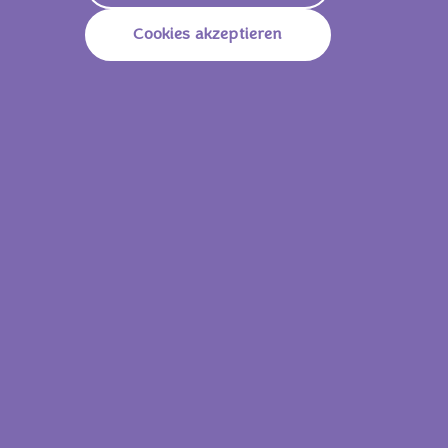
Nährwerte
Cookies akzeptieren
1993 KJ /
464
Energie (Brennwert)
Kcal
Fett
28.7g
Davon Gesättigte
16.0g
Fettsäuren
Kohlenhydrate
44.4g
Davon Zucker
13.7g
Ballaststoffe
1.2g
Eiweiß
6.3g
Salz
0.95g