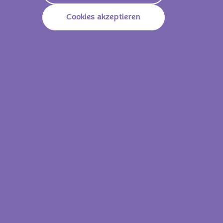
Nährwerte
Cookies akzeptieren
1993 KJ /
464
Energie (Brennwert)
Kcal
Fett
28.7g
Davon Gesättigte
16.0g
Fettsäuren
Kohlenhydrate
44.4g
Davon Zucker
13.7g
Ballaststoffe
1.2g
Eiweiß
6.3g
Salz
0.95g