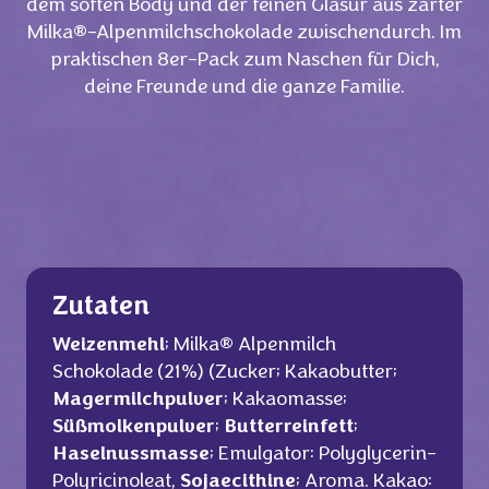
dem soften Body und der feinen Glasur aus zarter
Milka®-Alpenmilchschokolade zwischendurch. Im
praktischen 8er-Pack zum Naschen für Dich,
deine Freunde und die ganze Familie.
Zutaten
Weizenmehl
; Milka® Alpenmilch
Schokolade (21%) (Zucker; Kakaobutter;
Magermilchpulver
; Kakaomasse;
Süßmolkenpulver
;
Butterreinfett
;
Haselnussmasse
; Emulgator: Polyglycerin-
Polyricinoleat,
Sojaecithine
; Aroma. Kakao: