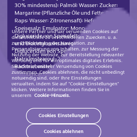
30% mindestens); Palmöl; Wasser; Zucker;
Margarine (Pflanzliche Öle und Fette: Palm,
Raps; Wasser; Zitronensaft); Hefe;
Speisesalz; Emulgator: Mono- und
Unsere Partner und wir verwenden Cookies auf
Diglyceride von Speisefettsäuren, Mono-
dieser Website zu verschiedenen Zwecken, u. a.
zur Erleichterung der Navigation, zur
und Diacetylweinsäureester von Mono- und
Personalisierung von Inhalten, zur Messung der
Diglyceriden von Speisefettsäuren,
Nutzung der Website, zur Bereitstellung relevanter
Natriumstearoyl-2-lactylat;
Weizenkleber
;
Werbung und für ein optimales digitales Erlebnis.
Backtriebmittel: Diphosphate,
Sie können unserer Verwendung von Cookies
zustimmen, Cookies ablehnen, die nicht unbedingt
Natriumcarbonate; Traubenzucker;
notwendig sind, oder Ihre Einstellungen
Stabilisator: Guarkernmehl;
verwalten, indem Sie auf "Cookie-Einstellungen"
Süßmolkenpulver
;
Milchzucker
.
klicken. Weitere Informationen finden Sie in
unserem
Cookie-Hinweis.
Kann Spuren enthalten von:
Cookies Einstellungen
Schalenfrüchten.
Cookies ablehnen