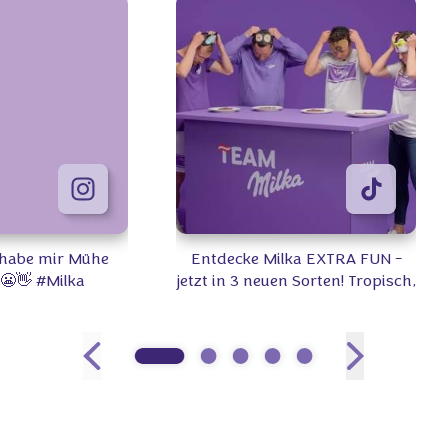
- habe mir Mühe
Entdecke Milka EXTRA FUN -
 😬👋 #Milka
jetzt in 3 neuen Sorten! Tropisch,
beerig, knisternd und
überraschend FUN