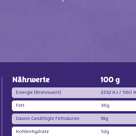
Nährwerte
100 g
Energie (Brennwert)
2332 KJ /
560 K
Fett
36g
Davon Gesättigte Fettsäuren
18g
Kohlenhydrate
52g