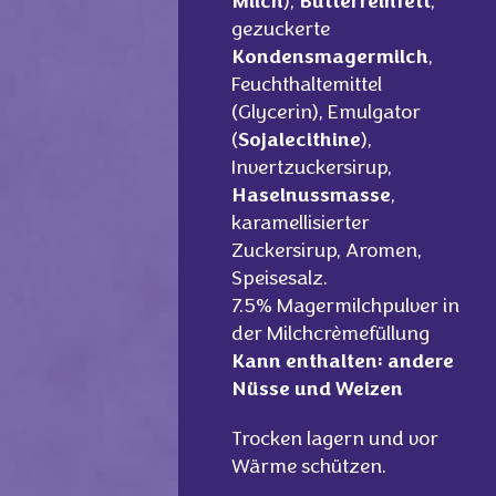
Milch
),
Butterreinfett
,
gezuckerte
Kondensmagermilch
,
Feuchthaltemittel
(Glycerin), Emulgator
(
Sojalecithine
),
Invertzuckersirup,
Haselnussmasse
,
karamellisierter
Zuckersirup, Aromen,
Speisesalz.
7.5% Magermilchpulver in
der Milchcrèmefüllung
‎Kann enthalten: andere
Nüsse und Weizen
Trocken lagern und vor
Wärme schützen.