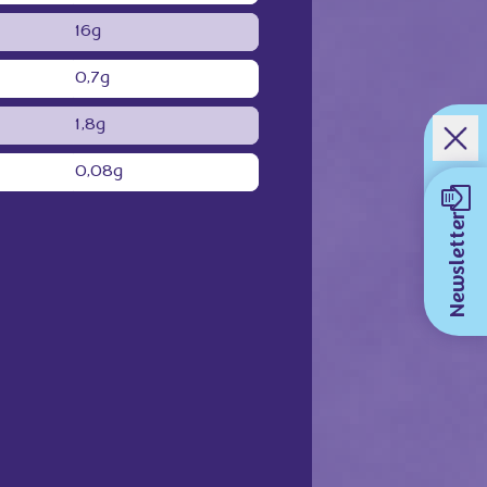
16g
0,7g
1,8g
0,08g
Newsletter