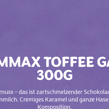
MMAX TOFFEE 
300G
uss – das ist zartschmelzender Schokol
milch. Cremiges Karamel und ganze Hasel
Komposition.