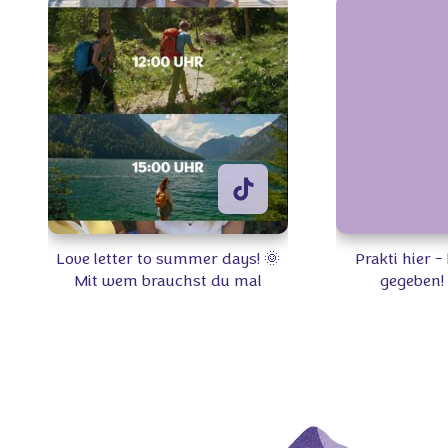
Love letter to summer days! 🌞
Prakti hier 
Mit wem brauchst du mal
gegeben!
wieder Quality-Time? 👫 #Milka