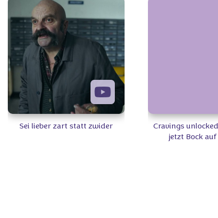
Sei lieber zart statt zwider
Cravings unlocked
jetzt Bock au