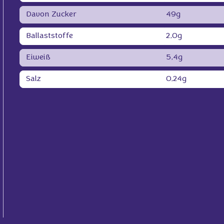
Davon Zucker
49g
Ballaststoffe
2,0g
Eiweiß
5,4g
Salz
0,24g