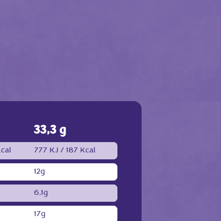
33,3 g
cal
777 KJ /
187 Kcal
12g
6,1g
17g