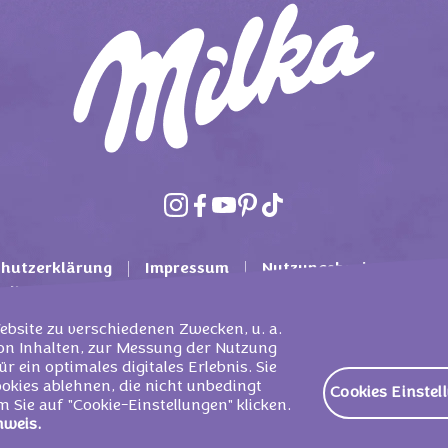
hutzerklärung
Impressum
Nutzungsbasierte Onli
bedingungen
Mondelez International
Cookie Richtli
bsite zu verschiedenen Zwecken, u. a.
von Inhalten, zur Messung der Nutzung
r ein optimales digitales Erlebnis. Sie
kies ablehnen, die nicht unbedingt
Cookies Einstel
eutschland Services GMBH & CO. KG - All rights reserved.
 Sie auf "Cookie-Einstellungen" klicken.
nweis.