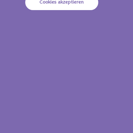
Cookies akzeptieren
Davon Gesättigte Fettsäuren
13.0g
Kohlenhydrate
55.0g
Davon Zucker
38.0g
Ballaststoffe
1.0g
Eiweiß
5.9g
Salz
0.58g
37 g
657 KJ /
157
Energie (Brennwert)
Kcal
Fett
7.4g
Davon Gesättigte
4.6g
Fettsäuren