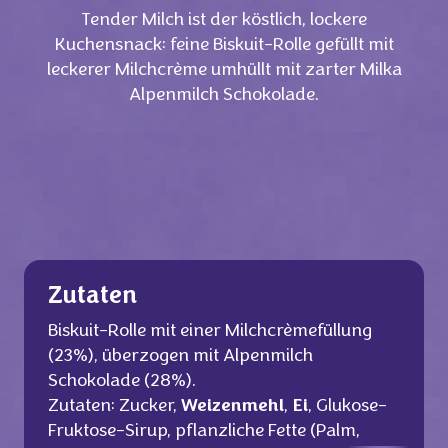
Tender Milch ist der köstlich, lockere
Kuchensnack: feine Biskuit-Rolle gefüllt mit
leckerer Milchcrème umhüllt mit zarter Milka
Alpenmilch Schokolade.
Zutaten
Biskuit-Rolle mit einer Milchcrèmefüllung
(23%), überzogen mit Alpenmilch
Schokolade (28%).
Zutaten: Zucker,
Weizenmehl
,
Ei
, Glukose-
Fruktose-Sirup, pflanzliche Fette (Palm,