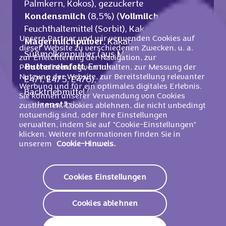
Palmkern, Kokos), gezuckerte
Kondensmilch
(8,5%) (
Vollmilch
, Zucker),
Feuchthaltemittel (Sorbit), Kakaobutter,
Unsere Partner und wir verwenden Cookies auf
Magermilchpulver
, Kakaomasse,
dieser Website zu verschiedenen Zwecken, u. a.
Süßmolkenpulver (aus
Milch
),
zur Erleichterung der Navigation, zur
Butterreinfett
, Emulgatoren (
Sojalecithin
,
Personalisierung von Inhalten, zur Messung der
Nutzung der Website, zur Bereitstellung relevanter
E471, E475, E476), Alkohol**, Speisesalz,
Werbung und für ein optimales digitales Erlebnis.
Backtriebmittel (E450, E500), Aromen,
Sie können unserer Verwendung von Cookies
Weizenstärke
.
zustimmen, Cookies ablehnen, die nicht unbedingt
notwendig sind, oder Ihre Einstellungen
**Zur Verbesserung der Haltbarkeit.
verwalten, indem Sie auf "Cookie-Einstellungen"
Kann Nüsse enthalten.
klicken. Weitere Informationen finden Sie in
unserem
Cookie-Hinweis.
Nährwerte
Cookies Einstellungen
Energie (Brennwert)
1776kJ /
424kcal
Cookies ablehnen
Fett
20.0g