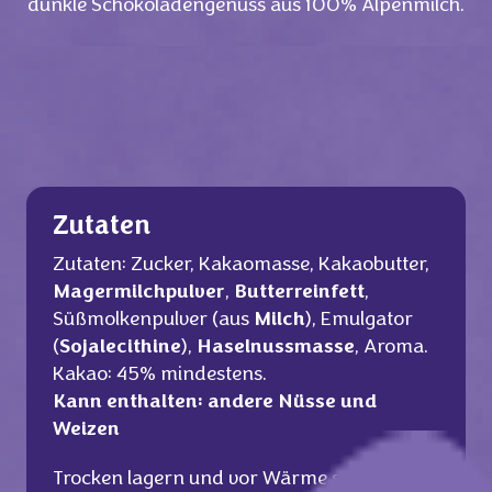
dunkle Schokoladengenuss aus 100% Alpenmilch.
Zutaten
Zutaten: Zucker, Kakaomasse, Kakaobutter,
Magermilchpulver
,
Butterreinfett
,
Süßmolkenpulver (aus
Milch
), Emulgator
(
Sojalecithine
),
Haselnussmasse
, Aroma.
Kakao: 45% mindestens.
Kann enthalten: andere Nüsse und
Weizen
Trocken lagern und vor Wärme schützen.