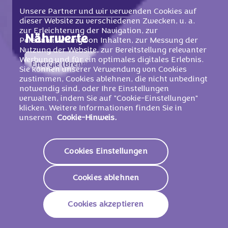
Unsere Partner und wir verwenden Cookies auf
dieser Website zu verschiedenen Zwecken, u. a.
zur Erleichterung der Navigation, zur
Nährwerte
Personalisierung von Inhalten, zur Messung der
Nutzung der Website, zur Bereitstellung relevanter
2319 KJ /
557
Werbung und für ein optimales digitales Erlebnis.
Energie (Brennwert)
Kcal
Sie können unserer Verwendung von Cookies
zustimmen, Cookies ablehnen, die nicht unbedingt
notwendig sind, oder Ihre Einstellungen
Fett
36g
verwalten, indem Sie auf "Cookie-Einstellungen"
klicken. Weitere Informationen finden Sie in
Davon Gesättigte
22g
unserem
Cookie-Hinweis.
Fettsäuren
Kohlenhydrate
47g
Cookies Einstellungen
Davon Zucker
44g
Cookies ablehnen
Ballaststoffe
5,5g
Cookies akzeptieren
Eiweiß
7,6g