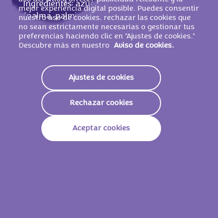
Ingredientes: azúcar, grasas vegetales
mejor experiencia digital posible. Puedes consentir
(palma, palmiste), harina de
TRIGO
,
LECHE
nuestro uso de cookies, rechazar las cookies que
no sean estrictamente necesarias o gestionar tus
desnatada en polvo, manteca de cacao,
preferencias haciendo clic en "Ajustes de cookies."
pasta de cacao, suero de
LECHE
en polvo,
Descubre más en nuestro
Aviso de cookies.
grasa de
LECHE
, cacao magro en polvo (1,1
%), almidón de
TRIGO
, jarabe de glucosa,
emulgente (lecitinas de SOJA), pasta de
Ajustes de cookies
AVELLANA
, sal, gasificantes (E501, E500,
E503), corrector de acidez (E524), aromas.
Rechazar cookies
PUEDE CONTENER OTROS FRUTOS DE
CÁSCARA.
Aceptar cookies
Valores nutricionales
Energía
2319 KJ /
556 Kcal
Grasas
34g