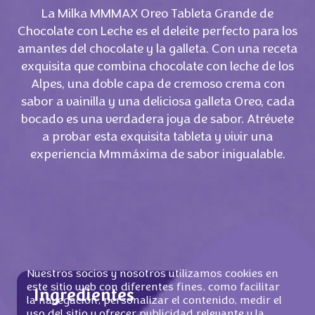
La Milka MMMAX Oreo Tableta Grande de
Chocolate con Leche es el deleite perfecto para los
amantes del chocolate y la galleta. Con una receta
exquisita que combina chocolate con leche de los
Alpes, una doble capa de cremoso crema con
sabor a vainilla y una deliciosa galleta Oreo, cada
bocado es una verdadera joya de sabor. Atrévete
a probar esta exquisita tableta y vivir una
experiencia Mmmáxima de sabor inigualable.
Nuestros socios y nosotros utilizamos cookies en
este sitio web con diferentes fines, como facilitar
Ingredientes
la navegación, personalizar el contenido, medir el
uso del sitio y ofrecer publicidad relevante y la