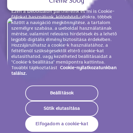
Crème 300g
Ezen a weboldalon partnereink és mi is Cookie-
fájlokat használunk, különböző célokra, többek
között a navigáció megkönnyítése, a tartalom
személyre szabása, a weboldal használatának
mérése, valamint releváns hirdetések és a lehető
legjobb digitális élmény biztosítása érdekében.
Hozzájárulhatsz a cookie-k használatához, a
feltétlenül szükségesektől eltérő cookie-kat
elutasíthatod, vagy kezelheted beállításaidat a
"Cookie-k beállítása" menüpontra kattintva.
További tájékoztatást
Cookie-nyilatkozatunkban
találsz.
Beállítások
Milka Happy Cow 90g
Sütik elutasítása
Elfogadom a cookie-kat