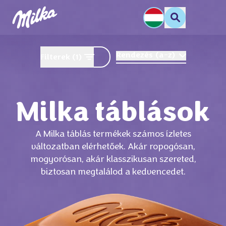
Rendezés
(
a-z
)
Filterek
(1)
Milka táblások
A Milka táblás termékek számos ízletes
változatban elérhetőek. Akár ropogósan,
mogyorósan, akár klasszikusan szereted,
biztosan megtalálod a kedvencedet.