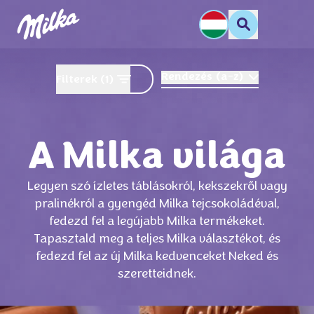
Rendezés
(
a-z
)
Filterek
(1)
A Milka világa
Legyen szó ízletes táblásokról, kekszekről vagy
pralinékról a gyengéd Milka tejcsokoládéval,
fedezd fel a legújabb Milka termékeket.
Tapasztald meg a teljes Milka választékot, és
fedezd fel az új Milka kedvenceket Neked és
szeretteidnek.