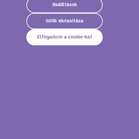
Beállítások
Sütik elutasítása
Elfogadom a cookie-kat
Milka Choco Croissant Vaníliaízű
Töltelékkel 50g