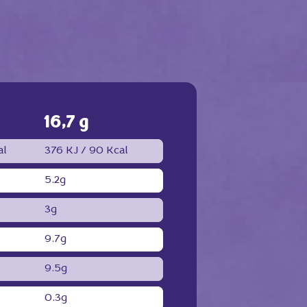
16,7 g
al
376 KJ /
90 Kcal
5.2g
3g
9.7g
9.5g
0.3g