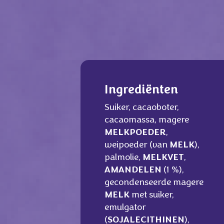
Ingrediënten
Suiker, cacaoboter,
cacaomassa, magere
MELKPOEDER
,
weipoeder (van
MELK
),
palmolie,
MELKVET
,
AMANDELEN
(1 %),
gecondenseerde magere
MELK
met suiker,
emulgator
(
SOJALECITHINEN
),