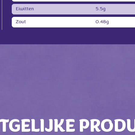
Eiwitten
5.5g
Zout
0.48g
TGELIJKE PROD