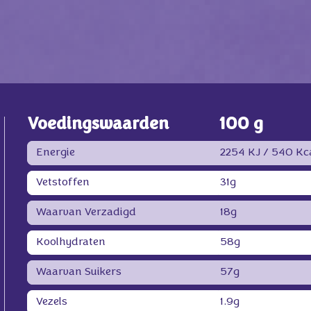
Voedingswaarden
100 g
Energie
2254 KJ /
540 Kc
Vetstoffen
31g
Waarvan Verzadigd
18g
Koolhydraten
58g
Waarvan Suikers
57g
Vezels
1.9g