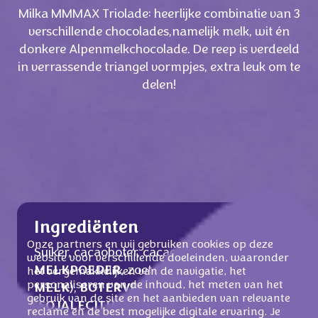
Milka MMMAX Triolade: heerlijke combinatie van 3
verschillende chocolades,namelijk melk, wit én
donkere Alpenmelkchocolade. De reep is verdeeld
in verrassende triangel vormpjes, extra leuk om te
delen!
Ingrediënten
Onze partners en wij gebruiken cookies op deze
Suiker, cacaoboter, cacaomassa,
MAGERE
website voor verschillende doeleinden, waaronder
MELKPOEDER
, zoete weipoeder (van
het vergemakkelijken van de navigatie, het
personaliseren van de inhoud, het meten van het
MELK
),
BOTERVET
, emulgator
gebruik van de site en het aanbieden van relevante
(
SOJALECITHINE
),
HAZELNOOTMASSA
,
reclame en de best mogelijke digitale ervaring. Je