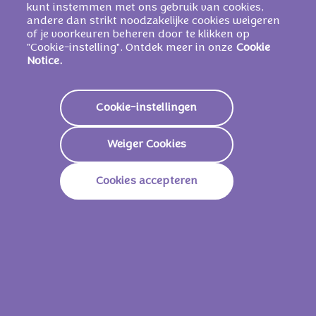
aroma's.
kunt instemmen met ons gebruik van cookies,
andere dan strikt noodzakelijke cookies weigeren
KAN BEVATTEN: ANDERE NOTEN EN
of je voorkeuren beheren door te klikken op
TARWE
.
"Cookie-instelling". Ontdek meer in onze
Cookie
Notice.
Voedingswaarden
Cookie-instellingen
Energie
2300 KJ /
551 Kcal
Weiger Cookies
Vetstoffen
33g
Cookies accepteren
Waarvan Verzadigd
20g
Koolhydraten
56g
Waarvan Suikers
55g
Vezels
2.1g
Eiwitten
5.6g