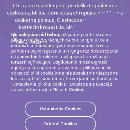
Chrupiące ciastka pokryte delikatną mleczną
czekoladą Milka, które łączą chrupiącą strukturę z
delikatną polewą. Ciasteczka w zabawnym
kształcie krowy Lila. Słodka i przyjemna
My oraz nasi partnerzy używamy na tej stronie
przekąska – idealna po pracy lub na wspólne
plików cookie do różnych celów, w tym w celu
chwile z rodziną. Opakowanie 200 g zawiera 15
ułatwiania nawigacji, personalizowania treści,
ciastek.
pomiaru wykorzystania witryny oraz dostarczania
odpowiednich reklam i najlepszych możliwych
wrażeń cyfrowych. Użytkownik może wyrazić
zgodę na korzystanie przez nas z plików cookie,
odrzucić pliki cookie inne niż absolutnie niezbędne
lub zarządzać swoimi preferencjami, wchodząc w
"Ustawienia plików cookie". Dowiedz się więcej z
naszej Informacji o Plikach
Cookie.
Ustawienia Cookies
Odrzuć Cookies