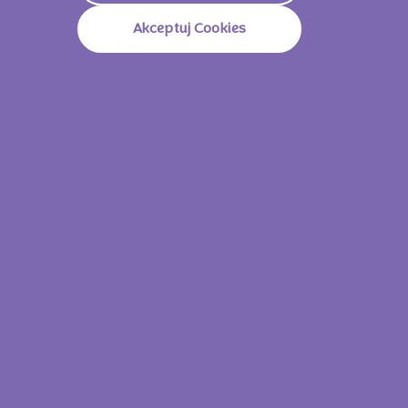
PODOBNE PRODUKTY
Akceptuj Cookies
Milka Choco Jaffa Orange 147g
Milka Cho