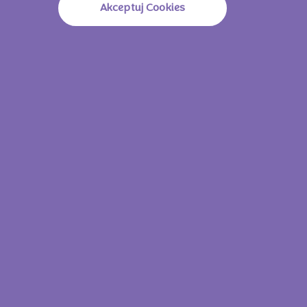
Akceptuj Cookies
Milka Choco Jaffa Mousse 128g
Milka Cho
Zobacz wszystkie
produkty