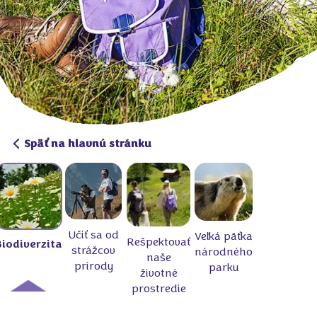
Späť na hlavnú stránku
Učiť sa od
Veľká päťka
Rešpektovať
Biodiverzita
strážcov
národného
naše
prírody
parku
životné
prostredie