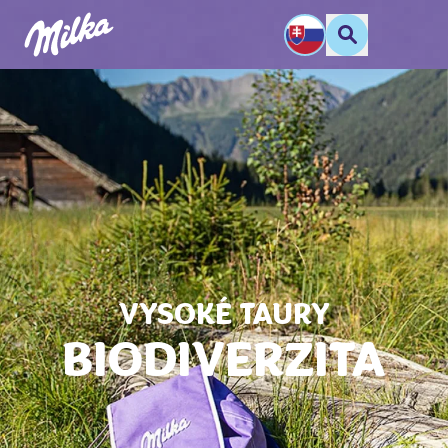
VYSOKÉ TAURY
BIODIVERZITA