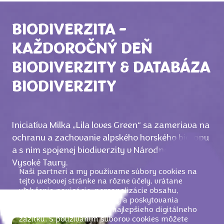
BIODIVERZITA –
KAŽDOROČNÝ DEŇ
BIODIVERZITY & DATABÁZA
BIODIVERZITY
Iniciatíva Milka „Lila loves Green“ sa zameriava na
ochranu a zachovanie alpského horského biotopu
a s ním spojenej biodiverzity v Národnom parku
Vysoké Taury.
Naši partneri a my používame súbory cookies na
tejto webovej stránke na rôzne účely, vrátane
uľahčenia navigácie, personalizácie obsahu,
merania používania stránky a poskytovania
relevantnej reklamy, a čo najlepšieho digitálneho
zážitku. S používaním súborov cookies môžete