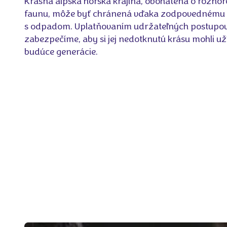
Krásna alpská horská krajina, obohatená o rôznor
faunu, môže byť chránená vďaka zodpovednému 
s odpadom. Uplatňovaním udržateľných postupo
zabezpečíme, aby si jej nedotknutú krásu mohli uží
budúce generácie.