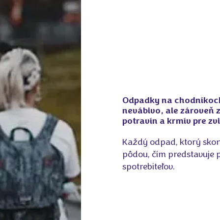
Odpadky na chodníkoch
nevábivo, ale zároveň z
potravín a krmív pre zv
Každý odpad, ktorý skončí
pôdou, čím predstavuje p
spotrebiteľov.