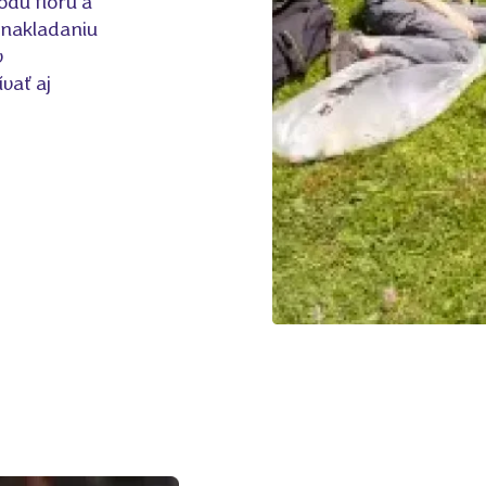
odú flóru a
nakladaniu
v
vať aj