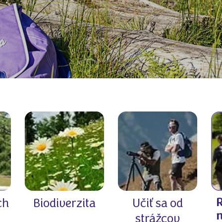
ch
Biodiverzita
Učiť sa od
n
strážcov