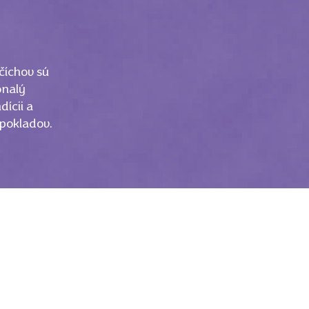
číchov sú
onalý
dícii a
 pokladov.