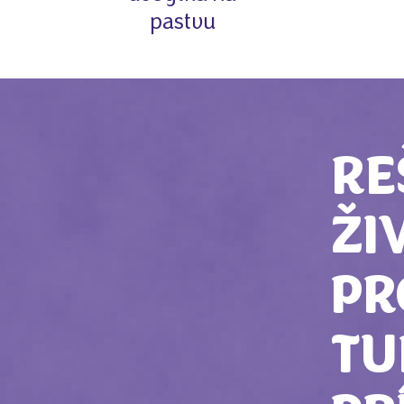
pastvu
RE
ŽI
PR
TU