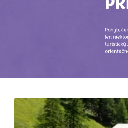
PR
Pohyb, če
len niekto
turistický
orientačno