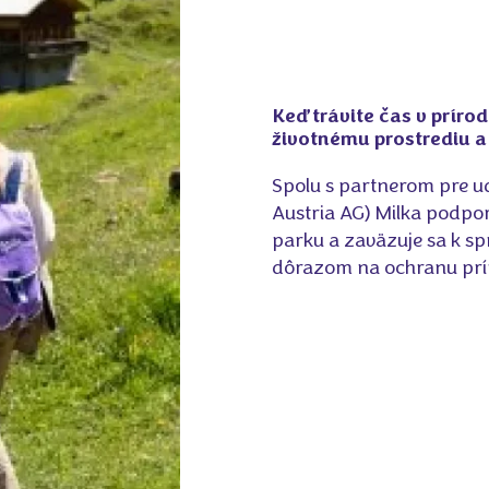
Keď trávite čas v príro
životnému prostrediu a
Spolu s partnerom pre ud
Austria AG) Milka podpor
parku a zaväzuje sa k 
dôrazom na ochranu prí