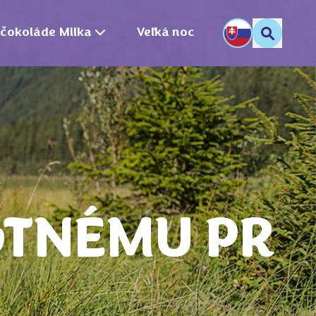
 čokoláde Milka
Veľká noc
OTNÉMU PR