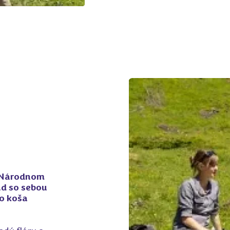
v Národnom
ad so sebou
ho koša