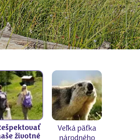
Rešpektovať
Veľká päťka
aše životné
národného