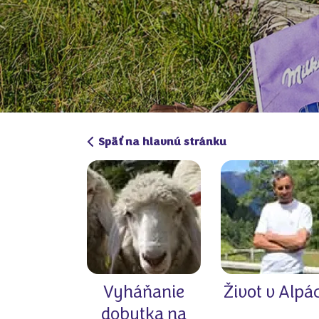
Späť na hlavnú stránku
Vyháňanie
Život v Alpá
dobytka na