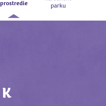
prostredie
parku
 K