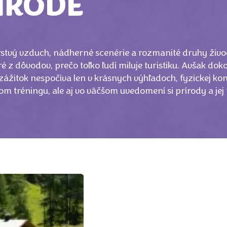
ÍRODE
rstvý vzduch, nádherné scenérie a rozmanité druhy živo
ré z dôvodov, prečo toľko ľudí miluje turistiku. Avšak dok
 zážitok nespočíva len v krásnych výhľadoch, fyzickej kon
m tréningu, ale aj vo väčšom uvedomení si prírody a jej