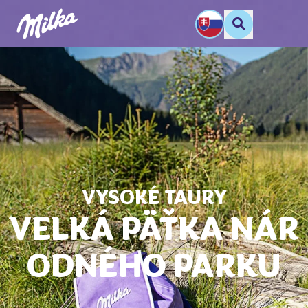
VYSOKÉ TAURY
VEĽKÁ PÄŤKA NÁR
ODNÉHO PARKU