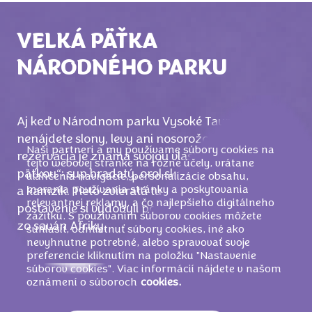
VEĽKÁ PÄŤKA
NÁRODNÉHO PARKU
Aj keď v Národnom parku Vysoké Taury
nenájdete slony, levy ani nosorožce, táto prírodná
Naši partneri a my používame súbory cookies na
rezervácia je známa svojou vlastnou „veľkou
tejto webovej stránke na rôzne účely, vrátane
päťkou“: sup bradatý, orol skalný, svišť, kozorožec
uľahčenia navigácie, personalizácie obsahu,
merania používania stránky a poskytovania
a kamzík. Tieto zvieratá tu „vládnu“ a svoje
relevantnej reklamy, a čo najlepšieho digitálneho
postavenie si vydobyli podobne ako ich priatelia
zážitku. S používaním súborov cookies môžete
zo saván Afriky.
súhlasiť, odmietnuť súbory cookies, iné ako
nevyhnutne potrebné, alebo spravovať svoje
preferencie kliknutím na položku "Nastavenie
súborov cookies". Viac informácií nájdete v našom
oznámení o súboroch
cookies.