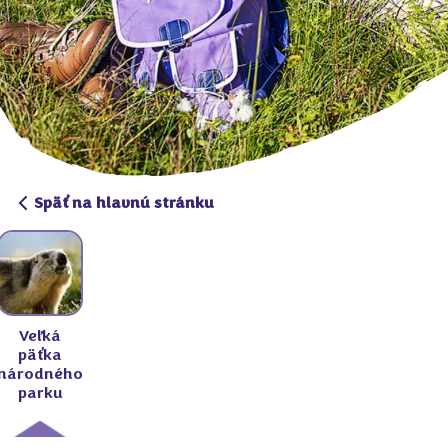
Späť na hlavnú stránku
Veľká
päťka
národného
parku