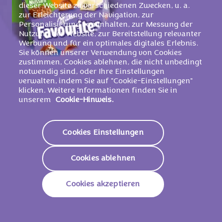
dieser Website zu verschiedenen Zwecken, u. a.
zur Erleichterung der Navigation, zur
Personalisierung von Inhalten, zur Messung der
Nutzung der Website, zur Bereitstellung relevanter
Werbung und für ein optimales digitales Erlebnis.
Sie können unserer Verwendung von Cookies
zustimmen, Cookies ablehnen, die nicht unbedingt
notwendig sind, oder Ihre Einstellungen
verwalten, indem Sie auf "Cookie-Einstellungen"
klicken. Weitere Informationen finden Sie in
unserem
Cookie-Hinweis.
Cookies Einstellungen
Cookies ablehnen
Cookies akzeptieren
MILKA FAVOURITES
Ob beim Spieleabend mit der Familie oder beim
geselligen Beisammensein mit deinen