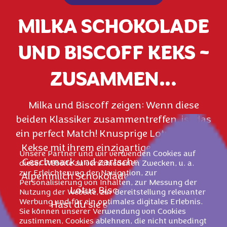
MILKA SCHOKOLADE
UND BISCOFF KEKS –
ZUSAMMEN…
Milka und Biscoff zeigen: Wenn diese
beiden Klassiker zusammentreffen, ist das
ein perfect Match! Knusprige Lotus Biscoff
Kekse mit ihrem einzigartigem Karamel-
Unsere Partner und wir verwenden Cookies auf
Geschmack und zartschmelzende Milka
dieser Website zu verschiedenen Zwecken, u. a.
zur Erleichterung der Navigation, zur
Alpenmilch Schokolade. Das ist die Milka
Personalisierung von Inhalten, zur Messung der
Lotus Biscoff Tafel.
Nutzung der Website, zur Bereitstellung relevanter
Werbung und für ein optimales digitales Erlebnis.
Hast du sie schon probiert?
Sie können unserer Verwendung von Cookies
zustimmen, Cookies ablehnen, die nicht unbedingt