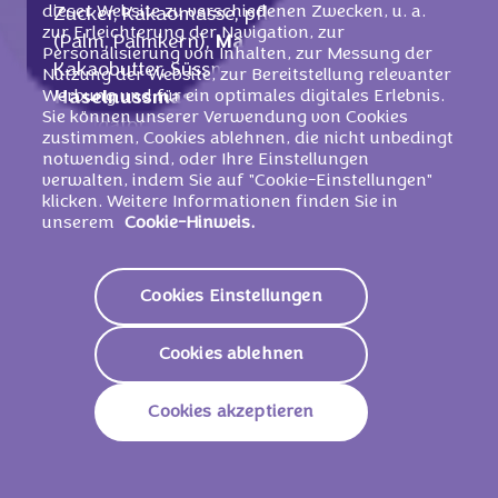
dieser Website zu verschiedenen Zwecken, u. a.
Zucker, Kakaomasse, pflanzliche Fette
zur Erleichterung der Navigation, zur
(Palm, Palmkern),
Magermilchpulver
,
Personalisierung von Inhalten, zur Messung der
Kakaobutter, Süssmolkenpulver (aus
Milch
),
Nutzung der Website, zur Bereitstellung relevanter
Werbung und für ein optimales digitales Erlebnis.
Haselnussmasse
(5%),
Butterreinfett
,
Sie können unserer Verwendung von Cookies
Emulgator (
Sojalecithine
), Aroma. 9,5%
zustimmen, Cookies ablehnen, die nicht unbedingt
Magermilchpulver
und 4,5%
notwendig sind, oder Ihre Einstellungen
verwalten, indem Sie auf "Cookie-Einstellungen"
Butterreinfett
in der dunklen Schokolade.
klicken. Weitere Informationen finden Sie in
unserem
Cookie-Hinweis.
Trocken lagern und vor Wärme schützen.
Cookies Einstellungen
Nährwerte
Cookies ablehnen
2395 KJ /
575
Energie (Brennwert)
Kcal
Cookies akzeptieren
Fett
39g
Davon Gesättigte