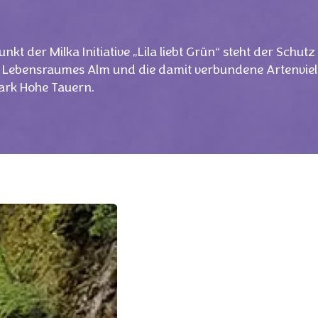
unkt der Milka Initiative „Lila liebt Grün“ steht der Schut
s Lebensraumes Alm und die damit verbundene Artenvielf
ark Hohe Tauern.