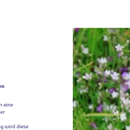
en
n eine
der
g wird diese