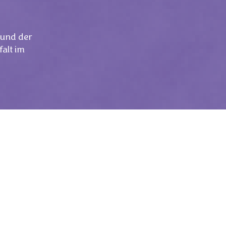
z und der
alt im