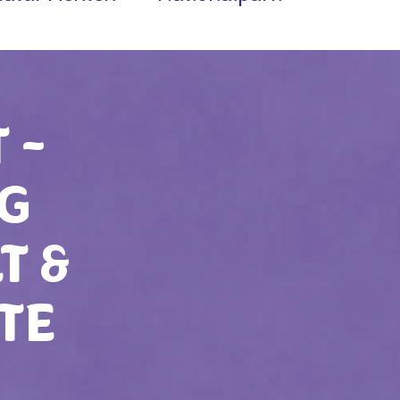
 -
AG
T &
TE