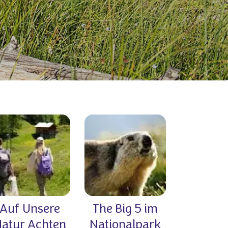
Auf Unsere
The Big 5 im
atur Achten
Nationalpark