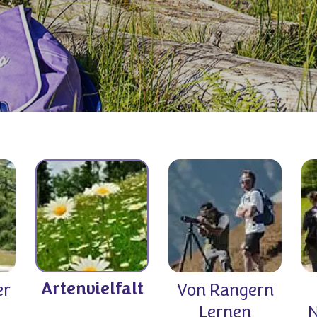
Artenvielfalt
er
Von Rangern
Lernen
N