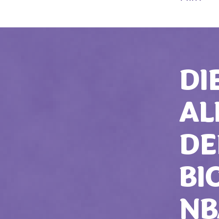
DI
AL
DE
BI
NB