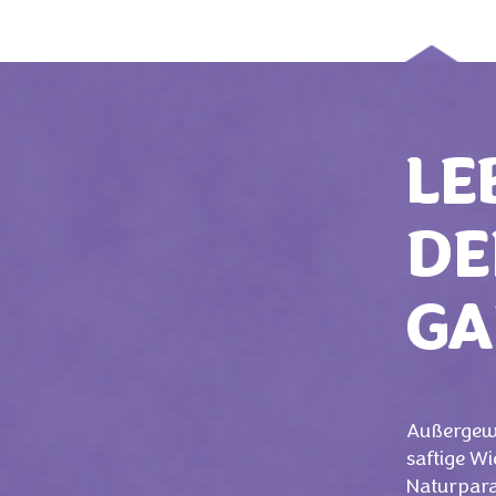
LE
DE
GA
Außergewö
saftige Wi
Naturpara