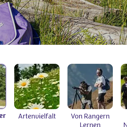
er
Artenvielfalt
Von Rangern
Lernen
N