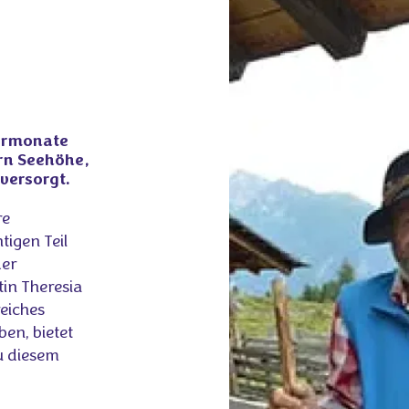
mermonate
ern Seehöhe,
versorgt.
re
tigen Teil
der
tin Theresia
reiches
en, bietet
u diesem