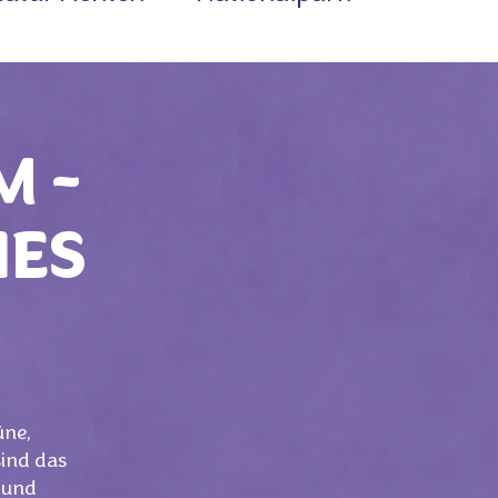
M -
IES
üne,
sind das
 und