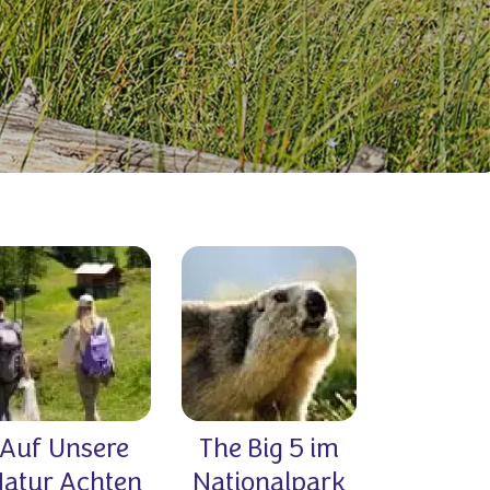
Auf Unsere
The Big 5 im
atur Achten
Nationalpark