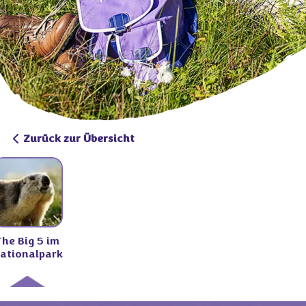
Zurück zur Übersicht
The Big 5 im
ationalpark