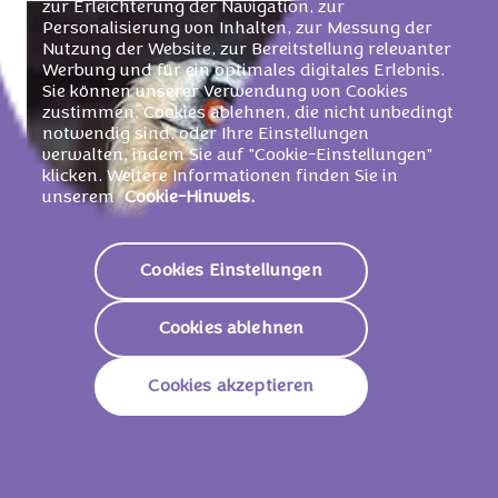
zur Erleichterung der Navigation, zur
Personalisierung von Inhalten, zur Messung der
Nutzung der Website, zur Bereitstellung relevanter
Werbung und für ein optimales digitales Erlebnis.
Sie können unserer Verwendung von Cookies
zustimmen, Cookies ablehnen, die nicht unbedingt
notwendig sind, oder Ihre Einstellungen
verwalten, indem Sie auf "Cookie-Einstellungen"
klicken. Weitere Informationen finden Sie in
unserem
Cookie-Hinweis.
Cookies Einstellungen
Cookies ablehnen
Cookies akzeptieren
Der Bartgeier ist mit einer